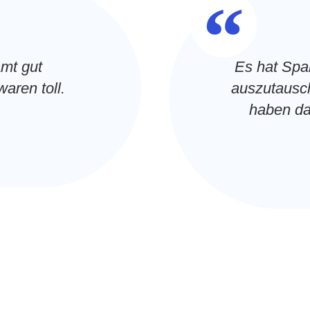
“
amt gut
Es hat Spa
aren toll.
auszutausc
haben da