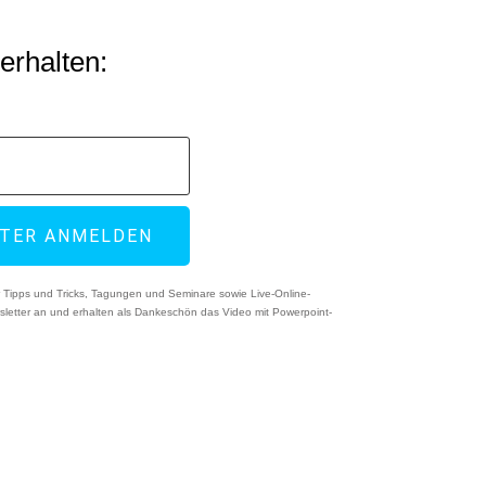
erhalten:
TTER ANMELDEN
er Tipps und Tricks, Tagungen und Seminare sowie Live-Online-
sletter an und erhalten als Dankeschön das Video mit Powerpoint-