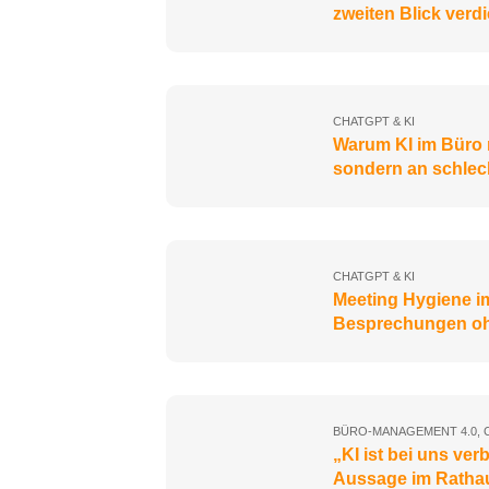
zweiten Blick verd
CHATGPT & KI
Warum KI im Büro n
sondern an schlec
CHATGPT & KI
Meeting Hygiene im
Besprechungen o
BÜRO-MANAGEMENT 4.0
,
„KI ist bei uns ve
Aussage im Rathaus