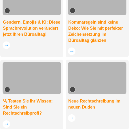
Gendern, Emojis & KI: Diese
Kommaregeln sind keine
Sprachrevolution verändert
Deko: Wie Sie mit perfekter
jetzt Ihren Büroalltag!
Zeichensetzung im
Büroalltag glänzen
🔍 Testen Sie Ihr Wissen:
Neue Rechtschreibung im
Sind Sie ein
neuen Duden
Rechtschreibprofi?