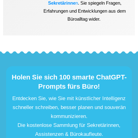
Sekretärinne
n
. Sie spiegeln Fragen,
Erfahrungen und Entwicklungen aus dem
Büroalltag wider.
Holen Sie sich 100 smarte ChatGPT-
Prompts fürs Büro!
Entdecken Sie, wie Sie mit künstlicher Intelligenz
schneller schreiben, besser planen und souverän
kommunizieren.
Die kostenlose Sammlung für Sekretärinnen,
Assistenzen & Bürokaufleute.