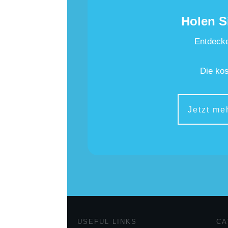
Holen S
Entdecke
Die kos
Jetzt me
USEFUL LINKS
CA