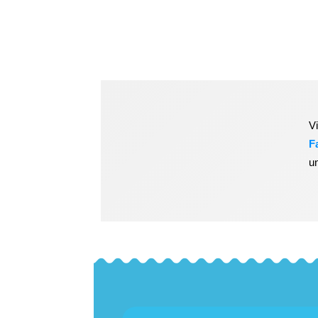
V
F
u