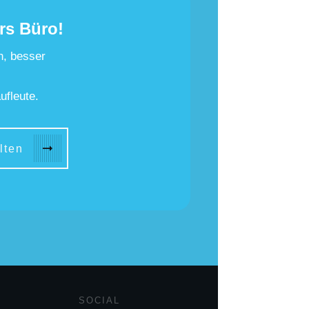
rs Büro!
n, besser
ufleute.
lten
SOCIAL