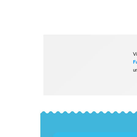
V
F
u