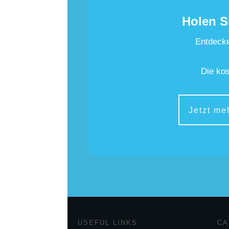
Holen S
Entdecke
Die kos
Jetzt me
USEFUL LINKS
CA