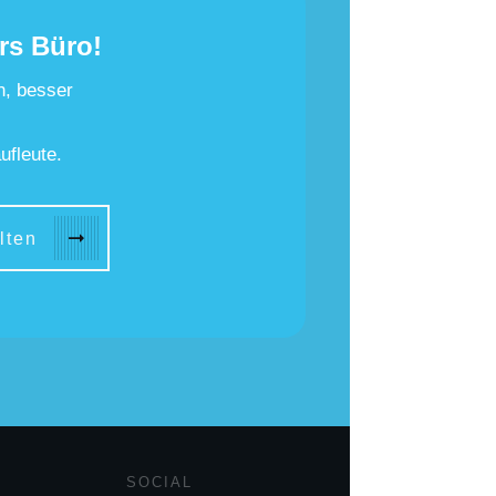
rs Büro!
n, besser
ufleute.
lten
SOCIAL