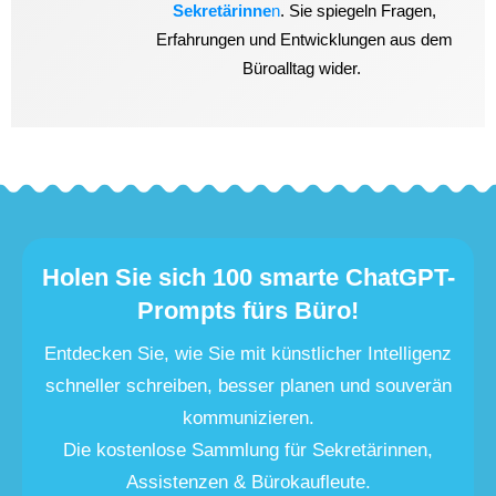
Sekretärinne
n
. Sie spiegeln Fragen,
Erfahrungen und Entwicklungen aus dem
Büroalltag wider.
Holen Sie sich 100 smarte ChatGPT-
Prompts fürs Büro!
Entdecken Sie, wie Sie mit künstlicher Intelligenz
schneller schreiben, besser planen und souverän
kommunizieren.
Die kostenlose Sammlung für Sekretärinnen,
Assistenzen & Bürokaufleute.