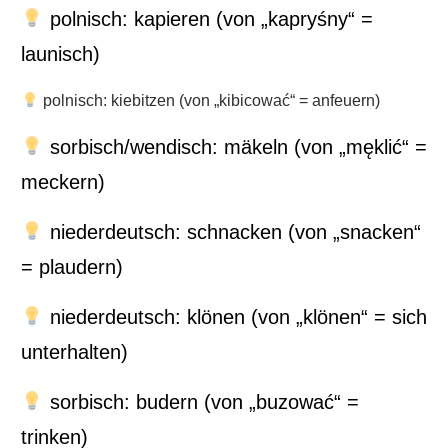
polnisch: kapieren (von „kapryśny“ =
launisch)
polnisch: kiebitzen (von „kibicować“ = anfeuern)
sorbisch/wendisch: mäkeln (von „męklić“ =
meckern)
niederdeutsch: schnacken (von „snacken“
= plaudern)
niederdeutsch: klönen (von „klönen“ = sich
unterhalten)
sorbisch: budern (von „buzować“ =
trinken)