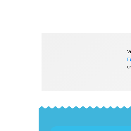
V
F
u