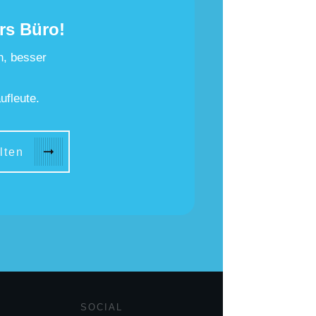
rs Büro!
n, besser
ufleute.
lten
SOCIAL