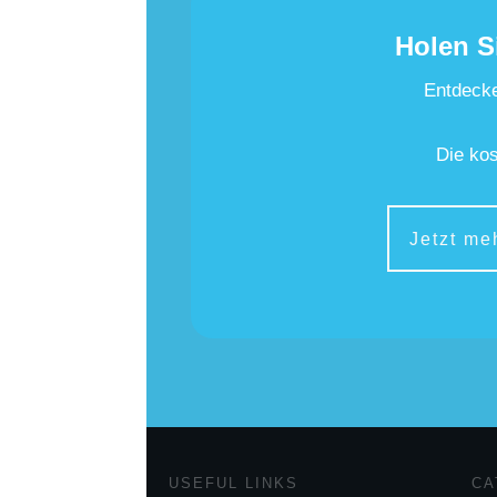
Holen S
Entdecke
Die kos
Jetzt me
USEFUL LINKS
CA