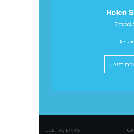
Holen S
Entdecke
Die kos
Jetzt me
USEFUL LINKS
CA