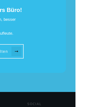
rs Büro!
n, besser
ufleute.
lten
SOCIAL