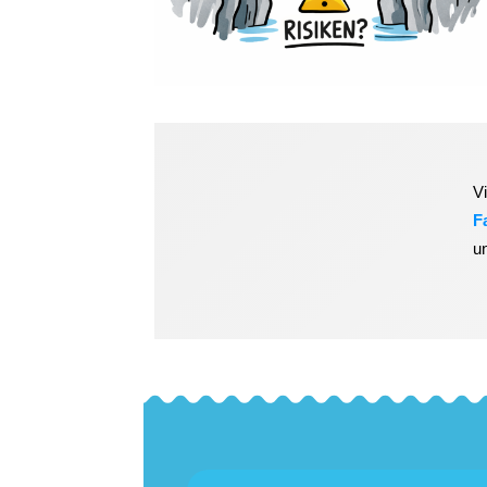
V
F
u