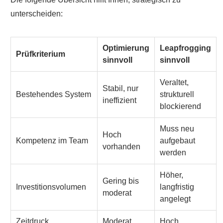
unterscheiden:
Optimierung
Leapfrogging
Prüfkriterium
sinnvoll
sinnvoll
Veraltet,
Stabil, nur
Bestehendes System
strukturell
ineffizient
blockierend
Muss neu
Hoch
Kompetenz im Team
aufgebaut
vorhanden
werden
Höher,
Gering bis
Investitionsvolumen
langfristig
moderat
angelegt
Zeitdruck
Moderat
Hoch