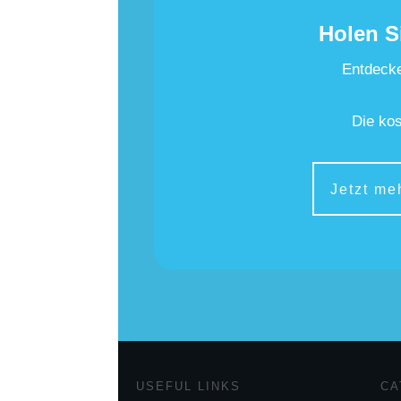
Holen S
Entdecke
Die kos
Jetzt me
USEFUL LINKS
CA