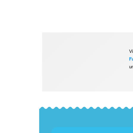
V
F
u