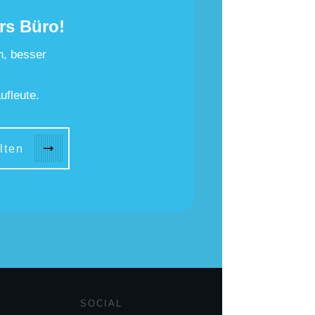
rs Büro!
n, besser
ufleute.
lten
SOCIAL