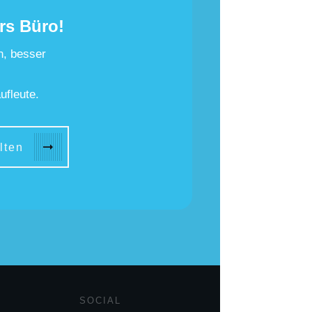
rs Büro!
n, besser
ufleute.
lten
SOCIAL