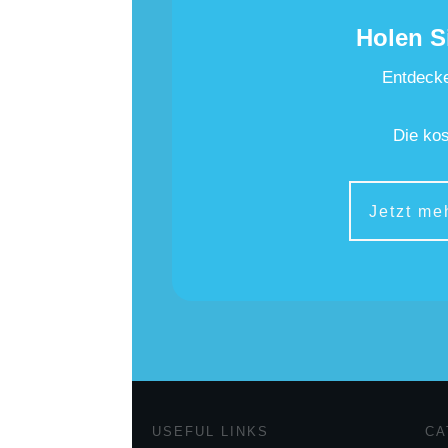
Holen S
Entdecke
Die kos
Jetzt me
USEFUL LINKS
CA