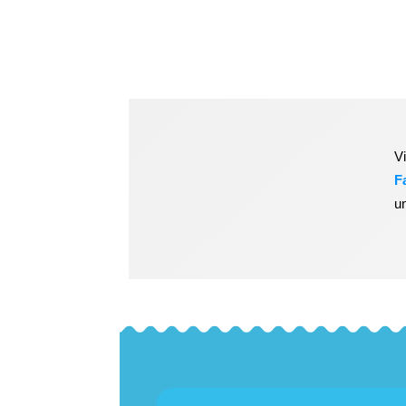
V
F
u