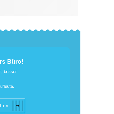
rs Büro!
n, besser
ufleute.
lten