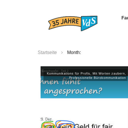
Fa
Startseite
Month:
Kommunikations für Profis
,
Mit Worten zaubern
,
Professionelle Bürokommunikation