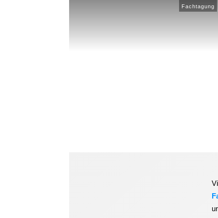
Fachtagung
V
F
u