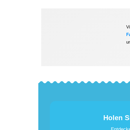
V
F
u
Holen S
Entdecke