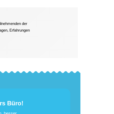
eilnehmenden der
ragen, Erfahrungen
rs Büro!
n, besser