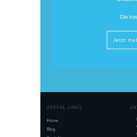
Die kos
Jetzt me
USEFUL LINKS
CA
Home
Blog