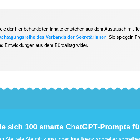
iele der hier behandelten Inhalte entstehen aus dem Austausch mit T
achtagungsreihe des Verbands der Sekretärinne
n
. Sie spiegeln F
nd Entwicklungen aus dem Büroalltag wider.
ie sich 100 smarte ChatGPT-Prompts fü
n Sie, wie Sie mit künstlicher Intelligenz schneller schreibe