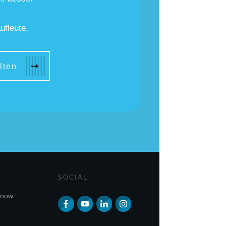
ufleute.
lten
SOCIAL
enow