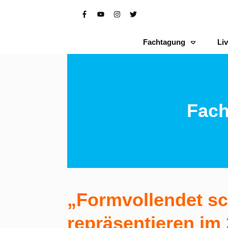
Fachtagung
Li
Fach
„Formvollendet s
repräsentieren im