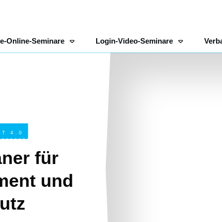
ve-Online-Seminare
Login-Video-Seminare
Verb
T 4.0
ner für
ment und
utz