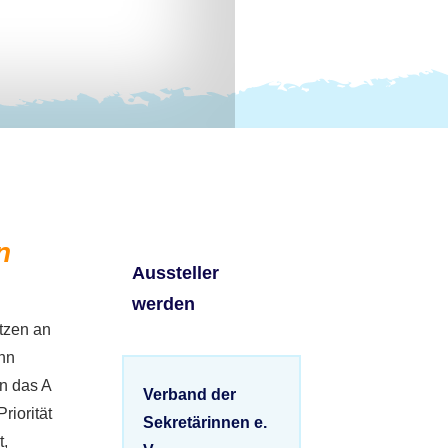
n
Aussteller
werden
itzen an
ann
an das A
Verband der
riorität
Sekretärinnen e.
t,