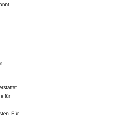
nannt
in
rstattet
e für
sten. Für