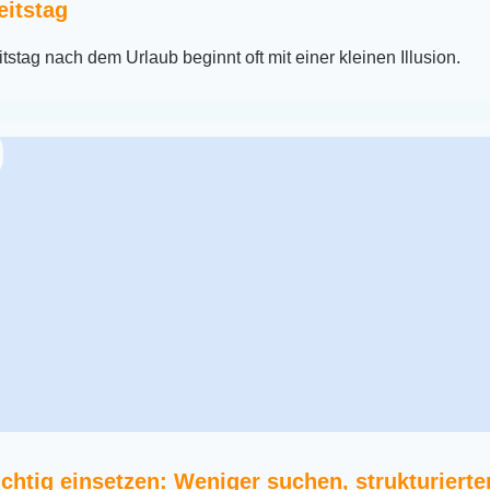
eitstag
itstag nach dem Urlaub beginnt oft mit einer kleinen Illusion.
chtig einsetzen: Weniger suchen, strukturierte