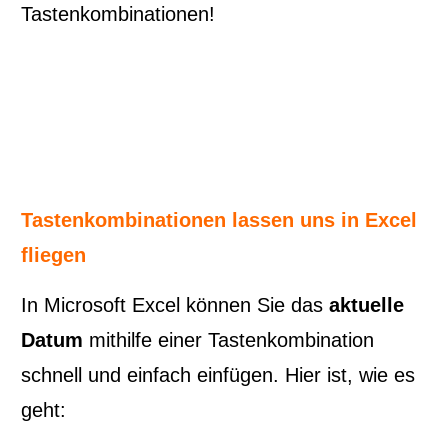
Tastenkombinationen!
Tastenkombinationen lassen uns in Excel
fliegen
5 Inspirationen fürs Sekretariat:
In Microsoft Excel können Sie das
aktuelle
Mini-MS-Office-Frischekur
Datum
mithilfe einer Tastenkombination
Holen Sie sich unseren Mini-Video-Kurs und lassen
schnell und einfach einfügen. Hier ist, wie es
Sie sich beim Einsatz von MS-Office im Sekretariat
geht:
inspirieren. Tragen Sie einfach Ihre beste Mail-
Adresse ein. Zusätzlich gibt es noch einen 5%