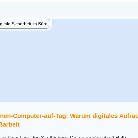
gitale Sicherheit im Büro
nen-Computer-auf-Tag: Warum digitales Aufr
ißarbeit
ist längst aus den Startlöchern. Die guten Vorsätze? Halb