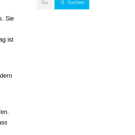
Suchen
. Sie
ag ist
ndern
fen.
ass