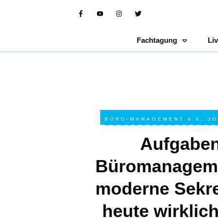
Fachtagung
Li
BÜRO-MANAGEMENT 4.0
,
JO
Aufgaben
Büromanagem
moderne Sekre
heute wirklich