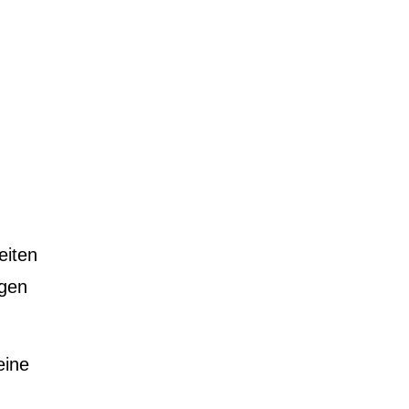
eiten
ngen
eine