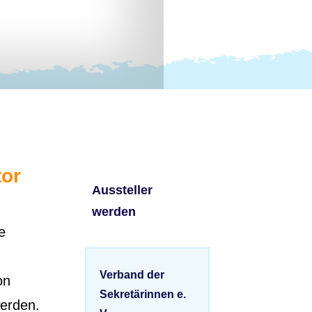
tor
Aussteller
werden
e
Verband der
on
Sekretärinnen e.
erden.