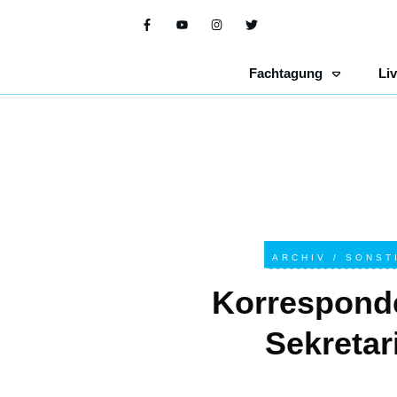
Fachtagung
Li
ARCHIV / SONST
Korrespond
Sekretar