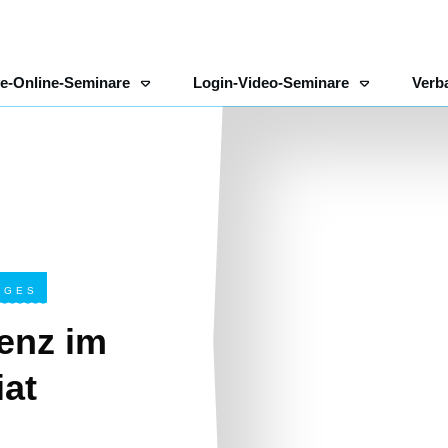
ve-Online-Seminare
Login-Video-Seminare
Verb
IGES
enz im
iat