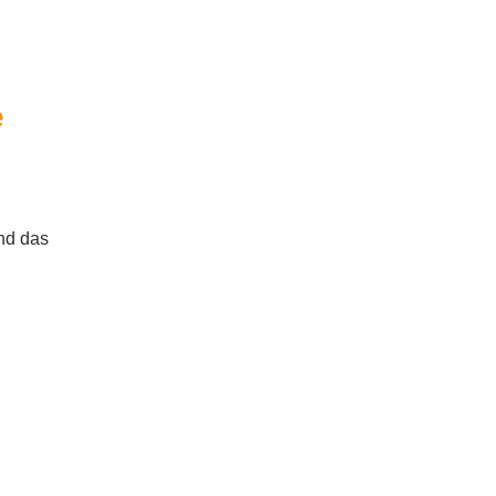
e
und das