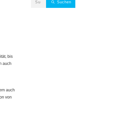
Suchen
tät, bis
rn auch
ern auch
ion von