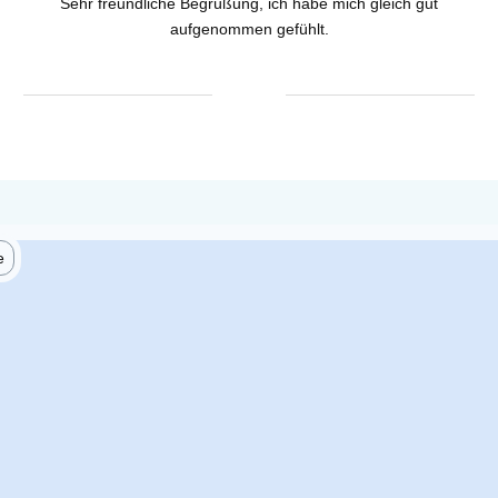
Sehr freundliche Begrüßung, ich habe mich gleich gut
aufgenommen gefühlt.
e