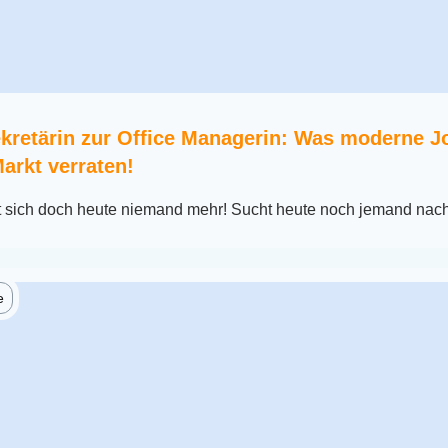
kretärin zur Office Managerin: Was moderne Jo
arkt verraten!
t sich doch heute niemand mehr! Sucht heute noch jemand nac
e