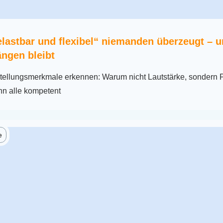
lastbar und flexibel“ niemanden überzeugt – 
ängen bleibt
stellungsmerkmale erkennen: Warum nicht Lautstärke, sondern 
n alle kompetent
e