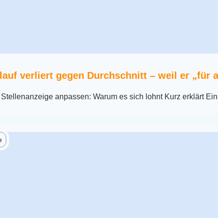
auf verliert gegen Durchschnitt – weil er „für al
 Stellenanzeige anpassen: Warum es sich lohnt Kurz erklärt Ei
e