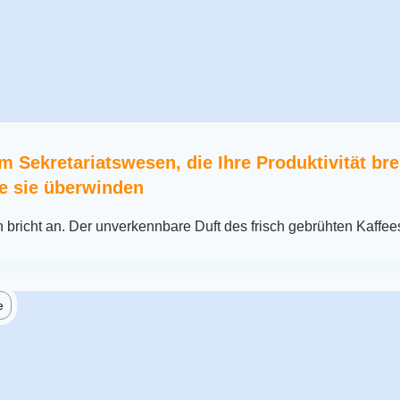
m Sekretariatswesen, die Ihre Produktivität br
e sie überwinden
richt an. Der unverkennbare Duft des frisch gebrühten Kaffees 
e