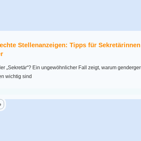
chte Stellenanzeigen: Tipps für Sekretärinnen
r
der „Sekretär“? Ein ungewöhnlicher Fall zeigt, warum genderge
n wichtig sind
e