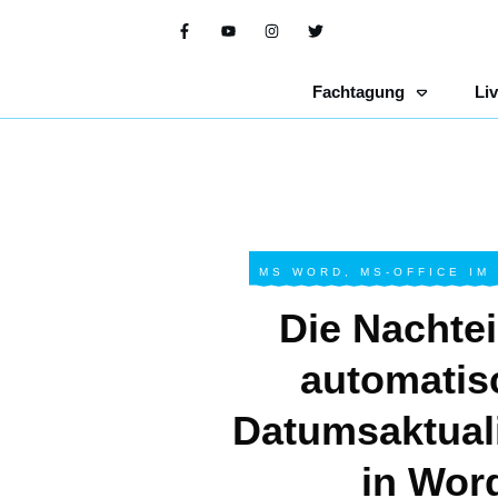
Fachtagung
Li
MS WORD
,
MS-OFFICE IM
Die Nachtei
automatis
Datumsaktual
in Wor