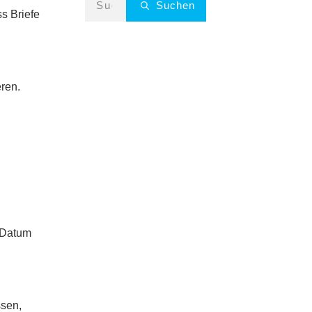
Suchen
s Briefe
ren.
e Datum
ssen,