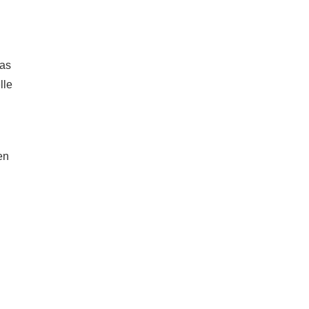
was
lle
en