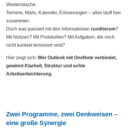
Westentasche.
5 Inspirationen fürs Sekretariat:
Termine, Mails, Kalender, Erinnerungen – alles läuft hier
zusammen.
Mini-MS-Office-Frischekur
Doch was passiert mit den Informationen
rundherum
?
Mit Notizen? Mit Protokollen? Mit Aufgaben, die noch
Holen Sie sich unseren Mini-Video-Kurs und lassen
nicht konkret terminiert sind?
Sie sich beim Einsatz von MS-Office im Sekretariat
inspirieren. Tragen Sie einfach Ihre beste Mail-
Hier zeigt sich:
Wer Outlook mit OneNote verbindet,
Adresse ein. Zusätzlich gibt es noch einen 5%
gewinnt Klarheit, Struktur und echte
Gutschein für alle Webinare und Tagungen.
Arbeitserleichterung.
Zwei Programme, zwei Denkweisen –
eine große Synergie