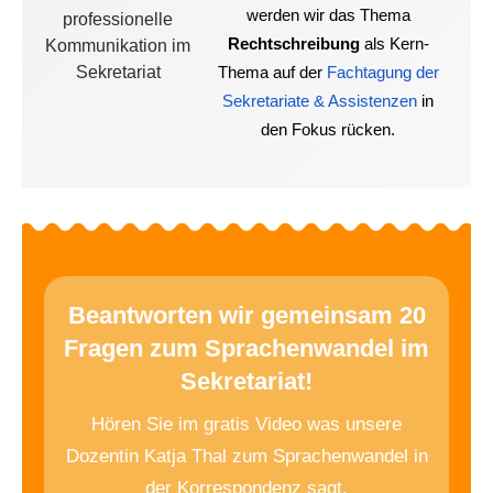
werden wir das Thema
Rechtschreibung
als Kern-
Thema auf der
Fachtagung der
Sekretariate & Assistenzen
in
den Fokus rücken.
Beantworten wir gemeinsam 20
Fragen zum Sprachenwandel im
Sekretariat!
Hören Sie im gratis Video was unsere
Dozentin Katja Thal zum Sprachenwandel in
der Korrespondenz sagt.