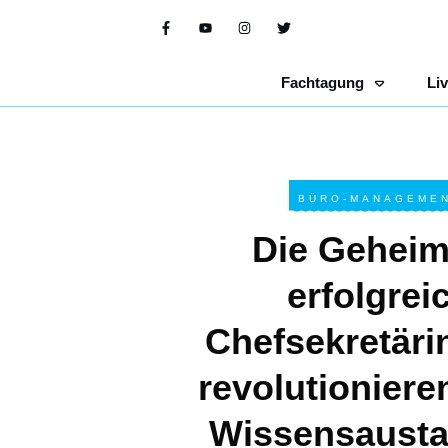
Fachtagung
Li
BÜRO-MANAGEMEN
Die Geheim
erfolgrei
Chefsekretäri
revolutioniere
Wissensausta