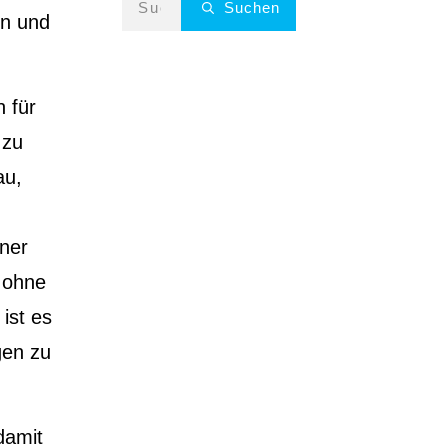
Suchen
en und
 für
 zu
au,
iner
, ohne
ist es
gen zu
damit