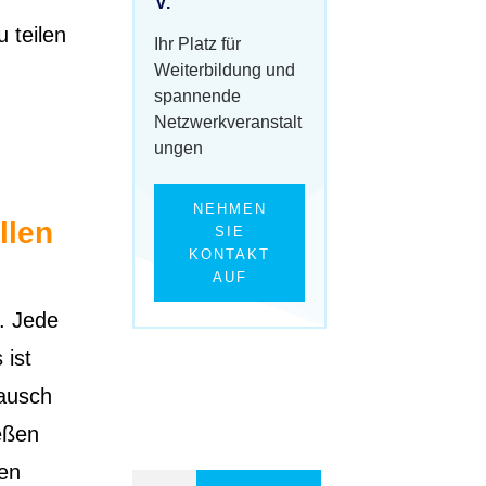
V.
 teilen
Ihr Platz für
Weiterbildung und
spannende
Netzwerkveranstalt
ungen
NEHMEN
llen
SIE
KONTAKT
AUF
s. Jede
 ist
tausch
ießen
gen