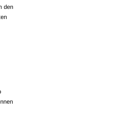
m den
ten
o
können