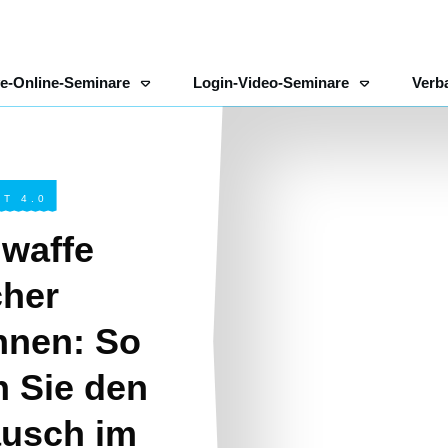
ve-Online-Seminare
Login-Video-Seminare
Verb
T 4.0
waffe
cher
nnen: So
n Sie den
usch im