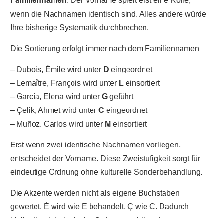
Familiennamen
. Der Vorname spielt erst eine Rolle,
wenn die Nachnamen identisch sind. Alles andere würde
Ihre bisherige Systematik durchbrechen.
Die Sortierung erfolgt immer nach dem Familiennamen.
– Dubois, Émile wird unter
D
eingeordnet
– Lemaître, François wird unter
L
einsortiert
– García, Elena wird unter
G
geführt
– Çelik, Ahmet wird unter
C
eingeordnet
– Muñoz, Carlos wird unter
M
einsortiert
Erst wenn zwei identische Nachnamen vorliegen,
entscheidet der Vorname. Diese Zweistufigkeit sorgt für
eindeutige Ordnung ohne kulturelle Sonderbehandlung.
Die Akzente werden nicht als eigene Buchstaben
gewertet. É wird wie E behandelt, Ç wie C. Dadurch