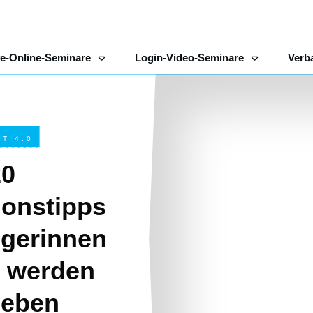
ve-Online-Seminare
Login-Video-Seminare
Verb
T 4.0
20
ionstipps
igerinnen
t werden
leben