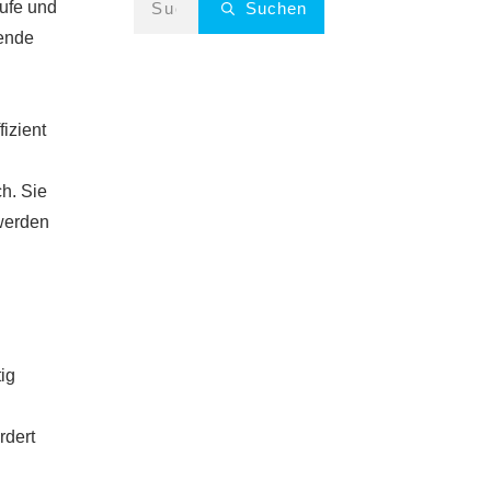
rufe und
Suchen
hende
izient
ch. Sie
werden
tig
rdert