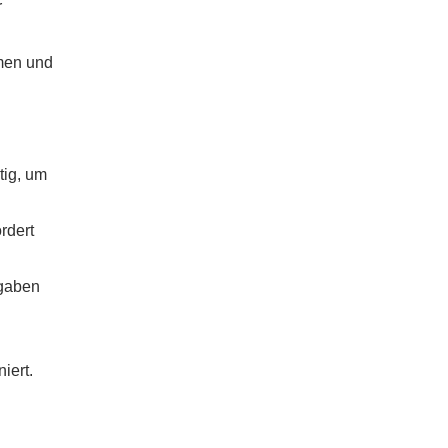
r
emen und
tig, um
rdert
sgaben
iert.