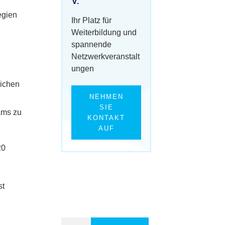
V.
egien
Ihr Platz für
Weiterbildung und
spannende
Netzwerkveranstalt
ungen
eichen
NEHMEN
SIE
ams zu
KONTAKT
AUF
20
st