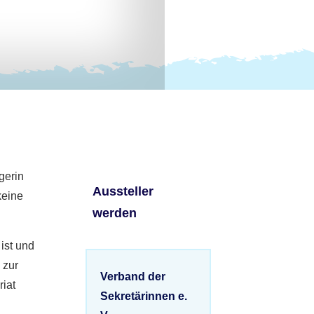
gerin
Aussteller
keine
werden
ist und
 zur
Verband der
riat
Sekretärinnen e.