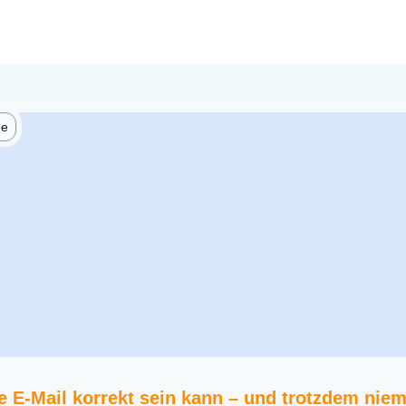
he
 E-Mail korrekt sein kann – und trotzdem niem