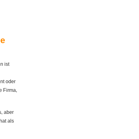
le
n ist
nt oder
ne Firma,
s, aber
hat als