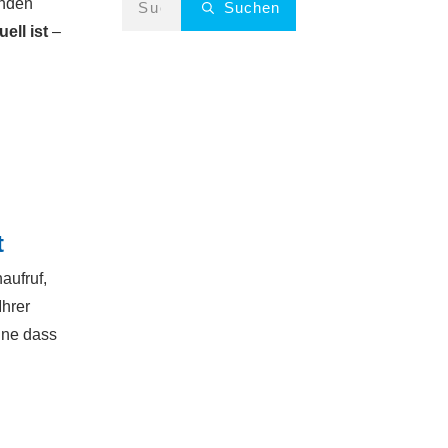
anden
Suchen
ell ist
–
t
aufruf,
Ihrer
hne dass