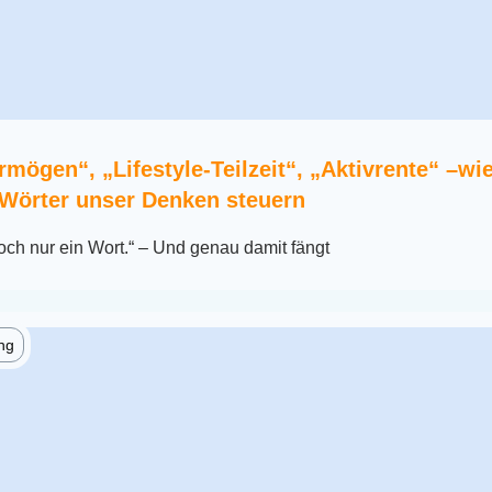
mögen“, „Lifestyle-Teilzeit“, „Aktivrente“ –wi
 Wörter unser Denken steuern
doch nur ein Wort.“ – Und genau damit fängt
ng