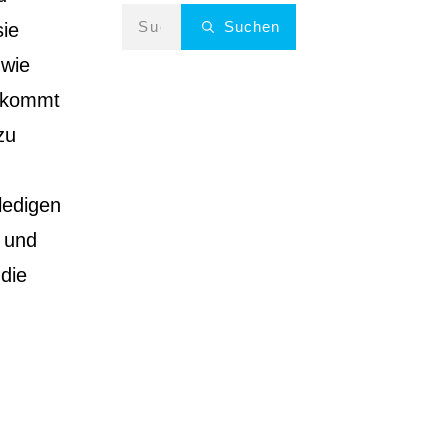
Suchen
sie
 wie
g kommt
zu
ledigen
n und
die