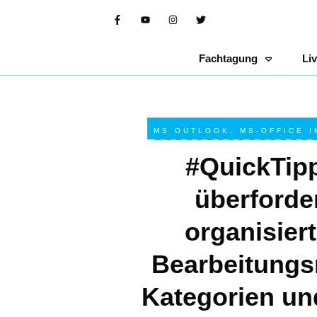
Fachtagung
Li
MS OUTLOOK
,
MS-OFFICE I
#QuickTip
überforde
organisiert
Bearbeitungs
Kategorien un