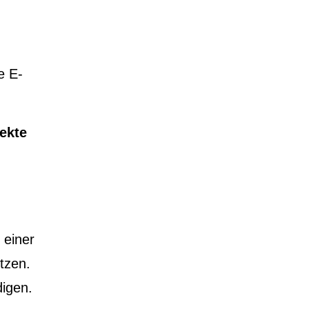
e E-
ekte
d
 einer
tzen.
digen.