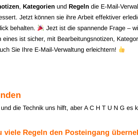
otizen
,
Kategorien
und
Regeln
die E-Mail-Verwa
ert. Jetzt können sie ihre Arbeit effektiver erled
lick behalten.
Jezt ist die spannende Frage – w
eines ist sicher, mit Bearbeitungsnotizen, Kategor
ch Sie Ihre E-Mail-Verwaltung erleichtern!
finden
n und die Technik uns hilft, aber A C H T U N G es
u viele Regeln den Posteingang übern