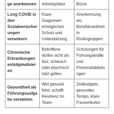
ge anerkennen
Arbeitsplätze
Büros
Long COVID in
Klare
Anerkennung
den
Diagnosen
als
Sozialversicher
ermöglichen
Berufskrankheit
ungen
Schutz und
in
verankern
Unterstützung
Risikogruppen
Betroffene
Schulungen für
Chronische
dürfen nicht als
Führungskräfte
Erkrankungen
faul, schwach
und
entstigmatisier
oder psychisch
Personalabteilu
en
labil gelten
ngen
Wer gesund
Zeitbudgets,
Gesundheit als
führt, schafft
gesundes
Führungsaufga
Resilienz im
Tempo, klare
be verstehen
Team
Pausenkultur